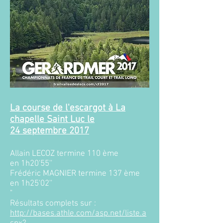
La course de l'escargot à La
chapelle Saint Luc le
24 septembre 2017​
Allain LECOZ termine 110 ème
en 1h20'55''
Frédéric MAGNIER termine 137 ème
en 1h25'02''
"
Résultats complets sur :
http://bases.athle.com/asp.net/liste.a