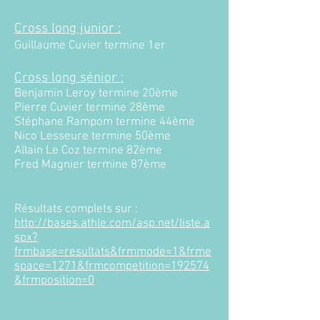
Cross long junior :
Guillaume Cuvier termine 1er
Cross long sénior :
Benjamin Leroy termine 20ème
Pierre Cuvier termine 28ème
Stéphane Rampom termine 44ème
Nico Lesseure termine 50ème
Allain Le Coz termine 82ème
Fred Magnier termine 87ème
Résultats complets sur :
http://bases.athle.com/asp.net/liste.a
spx?
frmbase=resultats&frmmode=1&frme
space=1271&frmcompetition=192574
&frmposition=0