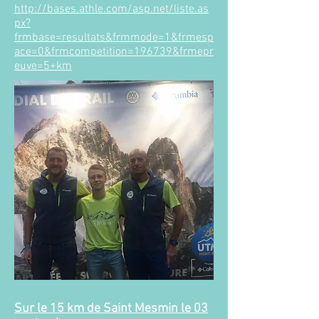
http://bases.athle.com/asp.net/liste.as
px?
frmbase=resultats&frmmode=1&frmesp
ace=0&frmcompetition=196739&frmepr
euve=5+km
Sur le 15 km de Saint Mesmin le 03