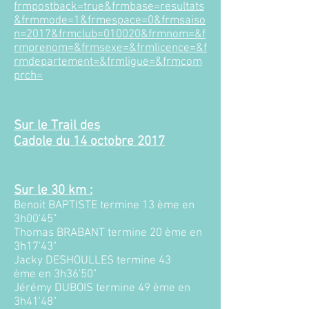
frmpostback=true&frmbase=resultats
&frmmode=1&frmespace=0&frmsaiso
n=2017&frmclub=010020&frmnom=&f
rmprenom=&frmsexe=&frmlicence=&f
rmdepartement=&frmligue=&frmcom
prch
=
Sur le Trail des
Cadole du 14
octobre 2017​
Sur le 30 km :​
Benoit BAPTISTE termine 13 ème en
3h00'45"
Thomas BRABANT termine 20 ème en
3h17'43"
Jacky DESHOULLES termine 43
ème en 3h36'50"
Jérémy DUBOIS
termine 49 ème en
3h41'48"