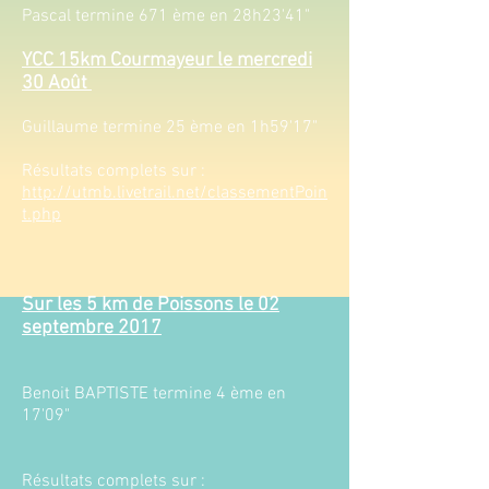
Pascal termine 671 ème en 28h23'41"
YCC 15km Courmayeur le mercredi
30 Août
Guillaume termine 25 ème en 1h59'17"
Résultats complets sur :
http://utmb.livetrail.net/classementPoin
t.php
Sur les 5 km de Poissons le 02
septembre 2017​
Benoit BAPTISTE termine 4 ème en
17'09"
Résultats complets sur :