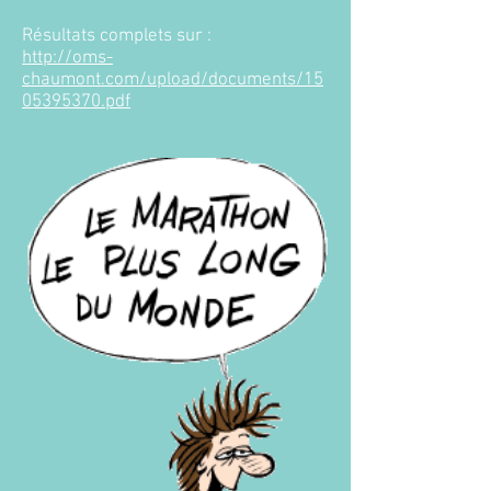
Résultats complets sur :
http://oms-
chaumont.com/upload/documents/15
05395370.pdf