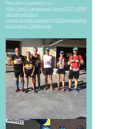
Résultats complets sur :
http://my1.raceresult.com/67971/RRP
ublish/pdf.php?
name=Ergebnislisten%7CZieleinlauflist
e&contest=2&lang=de