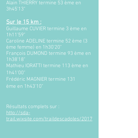
Alain THIERRY termine 53 ème en
3h45'13"
Sur le 15 km :​
Guillaume CUVIER termine 3 ème en
1h11'59"
Caroline ADELINE termine 52 ème (3
ème femme) en 1h30'20"
François DUMOND termine 93 ème en
1h38'18"
Mathieu IORATTI termine 113 ème en
1h41'00"
Frédéric MAGNIER termine 131
ème en 1h43'10"
Résultats complets sur :
http://sda-
trail.wixsite.com/traildescadoles/2017