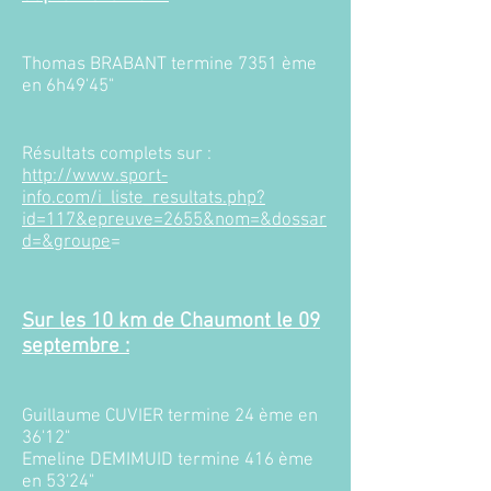
Thomas BRABANT termine 7351 ème
en 6h49'45"
Résultats complets sur :
http://www.sport-
info.com/i_liste_resultats.php?
id=117&epreuve=2655&nom=&dossar
d=&groupe
=
Sur les 10 km de Chaumont le 09
septembre :
Guillaume CUVIER termine 24 ème en
36'12"
Emeline DEMIMUID termine 416 ème
en 53'24"