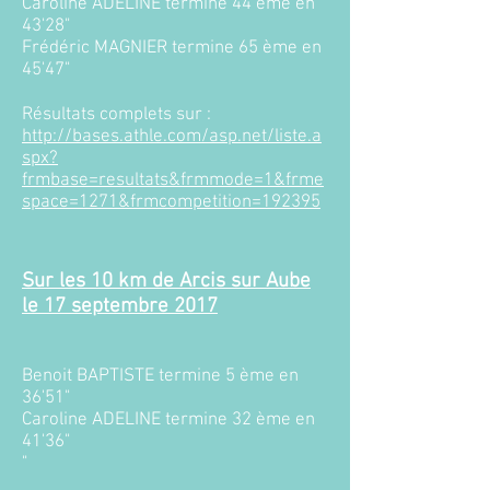
Caroline ADELINE termine 44 ème en
43'28"
Frédéric MAGNIER termine 65 ème en
45'47"
Résultats complets sur :
http://bases.athle.com/asp.net/liste.a
spx?
frmbase=resultats&frmmode=1&frme
space=1271&frmcompetition=192395
Sur les 10 km de Arcis sur Aube
le 17 septembre 2017​
Benoit BAPTISTE termine 5 ème en
36'51"
Caroline ADELINE termine 32 ème en
41'36"
"