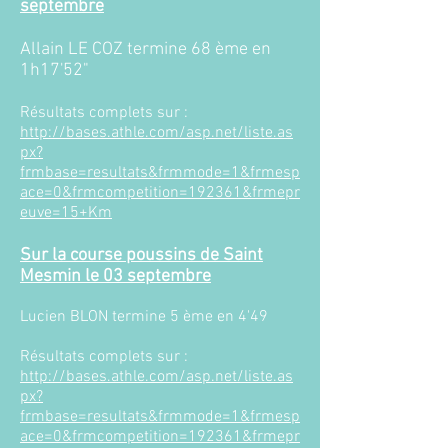
septembre
Allain LE COZ termine 68 ème en
1h17'52"
Résultats complets sur :
http://bases.athle.com/asp.net/liste.as
px?
frmbase=resultats&frmmode=1&frmesp
ace=0&frmcompetition=192361&frmepr
euve=15+Km
Sur la course poussins de Saint
Mesmin le 03 septembre
Lucien BLON termine 5 ème en 4'49
Résultats complets sur :
http://bases.athle.com/asp.net/liste.as
px?
frmbase=resultats&frmmode=1&frmesp
ace=0&frmcompetition=192361&frmepr