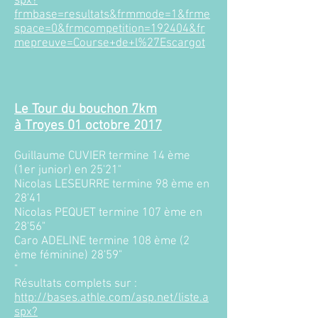
spx?
frmbase=resultats&frmmode=1&frme
space=0&frmcompetition=192404&fr
mepreuve=Course+de+l%27Escargot
Le Tour du bouchon 7km
à Troyes 01
octobre 2017​
Guillaume CUVIER termine 14 ème
(1er junior) en 25'21"
Nicolas LESEURRE termine 98 ème en
28'41
Nicolas PEQUET termine 107 ème en
28'56"
Caro ADELINE termine 108 ème (2
ème féminine) 28'59"
"
Résultats complets sur :
http://bases.athle.com/asp.net/liste.a
spx?