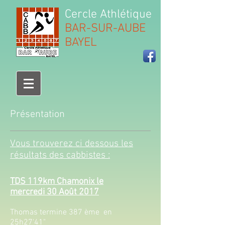
Cercle Athlétique
BAR-SUR-AUBE
BAYEL
Présentation
Vous trouverez ci dessous les
résultats des cabbistes :
TDS 119km Chamonix le
mercredi 30 Août 2017​
Thomas termine 387 ème en
25h27'41"