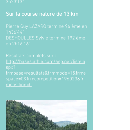
3h23'13"
Sur la course nature de 13 km
Pierre Guy LAZARO termine 96 ème en
1h36'44"
DESHOULLES Sylvie termine 192 ème
en 2h16'16"
Résultats complets sur :
http://bases.athle.com/asp.net/liste.a
spx?
frmbase=resultats&frmmode=1&frme
space=0&frmcompetition=196023&fr
mposition=0