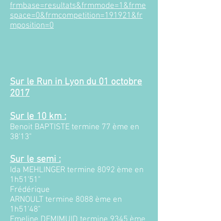
frmbase=resultats&frmmode=1&frme
space=0&frmcompetition=191921&fr
mposition=0
Sur le Run in Lyon du 01
octobre
2017​
Sur le 10 km :​
Benoit BAPTISTE termine 77 ème en
38'13"
Sur le semi :​
Ida MEHLINGER termine 8092 ème en
1h51'51"
F
rédérique
ARNOULT termine 8088 ème en
1h51'48"
Emeline DEMIMUID termine 9345 ème