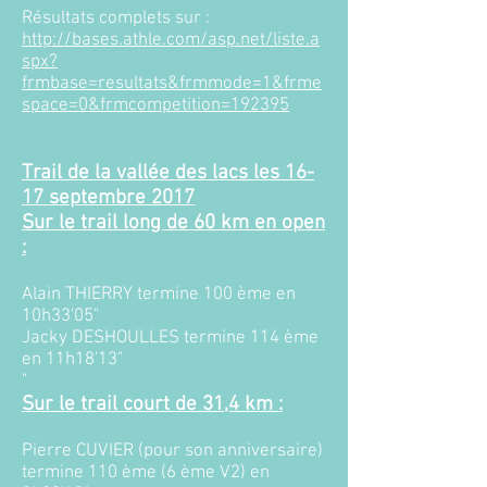
Résultats complets sur :
http://bases.athle.com/asp.net/liste.a
spx?
frmbase=resultats&frmmode=1&frme
space=0&frmcompetition=192395
Trail de la vallée des lacs les 16-
17 septembre 2017​
Sur le trail long de 60 km en open
:
Alain THIERRY termine 100 ème en
10h33'05"
Jacky DESHOULLES termine 114 ème
en 11h18'13"
"
Sur le trail court de 31,4 km :
Pierre CUVIER (pour son anniversaire)
termine 110 ème (6 ème V2) en