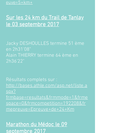
euve=5+km
+
Sur les 24 km du Trail de Tanlay
le 03 septembre 2017​
Jacky DESHOULLES termine 51 ème
en 2h31'08"
Alain THIERRY termine 64 ème en
2h36'22"
Résultats complets sur :
http://bases.athle.com/asp.net/liste.a
spx?
frmbase=resultats&frmmode=1&frme
space=0&frmcompetition=192208&fr
mepreuve=Epreuve+de+24+Km
Marathon du Médoc le 09
septembre 2017